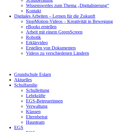
Schulberatung
Wissenswertes zum Thema „Digitalisierung“
Kontakt
Digitales Arbeiten – Lernen für die Zukunft
StopMotion-Videos – Kreativität in Bewegung
eBooks erstellen
Arbeit mit einem GreenScreen
Robotik
Erklärvideo
Erstellen von Dokumenten
Videos zu verschiedenen Ländern
Grundschule Eslarn
Aktuelles
Schulfamilie
Schulleitung
Lehrkräfte
EGS-Betreuerinnen
Verwaltung
Klassen
Elternbeirat
Hausteam
EGS