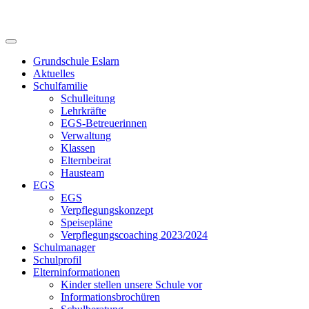
Skip
to
content
Grundschule Eslarn
Aktuelles
Schulfamilie
Schulleitung
Lehrkräfte
EGS-Betreuerinnen
Verwaltung
Klassen
Elternbeirat
Hausteam
EGS
EGS
Verpflegungskonzept
Speisepläne
Verpflegungscoaching 2023/2024
Schulmanager
Schulprofil
Elterninformationen
Kinder stellen unsere Schule vor
Informationsbrochüren