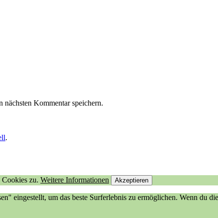
n nächsten Kommentar speichern.
ll
.
n Cookies zu.
Weitere Informationen
Akzeptieren
sen" eingestellt, um das beste Surferlebnis zu ermöglichen. Wenn du 