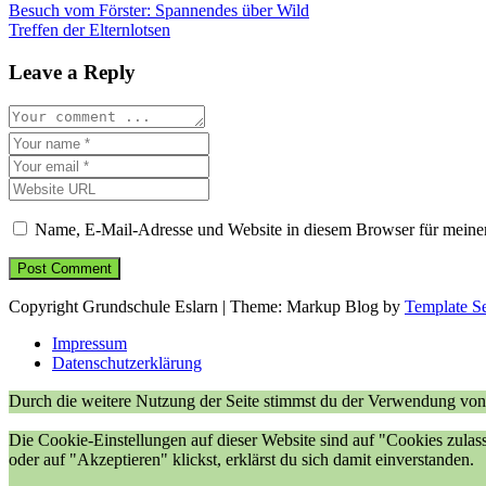
Beitragsnavigation
Besuch vom Förster: Spannendes über Wild
Treffen der Elternlotsen
Leave a Reply
Name, E-Mail-Adresse und Website in diesem Browser für meine
Copyright Grundschule Eslarn
|
Theme: Markup Blog by
Template Se
Impressum
Datenschutzerklärung
Durch die weitere Nutzung der Seite stimmst du der Verwendung vo
Die Cookie-Einstellungen auf dieser Website sind auf "Cookies zulas
oder auf "Akzeptieren" klickst, erklärst du sich damit einverstanden.