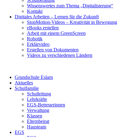
Schulberatung
Wissenswertes zum Thema „Digitalisierung“
Kontakt
Digitales Arbeiten – Lernen für die Zukunft
StopMotion-Videos – Kreativität in Bewegung
eBooks erstellen
Arbeit mit einem GreenScreen
Robotik
Erklärvideo
Erstellen von Dokumenten
Videos zu verschiedenen Ländern
Grundschule Eslarn
Aktuelles
Schulfamilie
Schulleitung
Lehrkräfte
EGS-Betreuerinnen
Verwaltung
Klassen
Elternbeirat
Hausteam
EGS