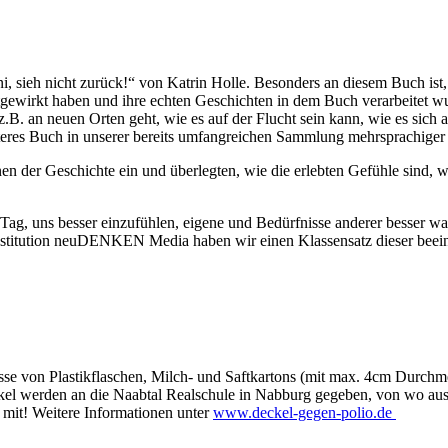
i, sieh nicht zurück!“ von Katrin Holle. Besonders an diesem Buch i
gewirkt haben und ihre echten Geschichten in dem Buch verarbeitet w
z.B. an neuen Orten geht, wie es auf der Flucht sein kann, wie es sic
teres Buch in unserer bereits umfangreichen Sammlung mehrsprachiger
n der Geschichte ein und überlegten, wie die erlebten Gefühle sind, w
n Tag, uns besser einzufühlen, eigene und Bedürfnisse anderer besser
Institution neuDENKEN Media haben wir einen Klassensatz dieser be
lüsse von Plastikflaschen, Milch- und Saftkartons (mit max. 4cm Durc
l werden an die Naabtal Realschule in Nabburg gegeben, von wo aus s
 mit! Weitere Informationen unter
www.deckel-gegen-polio.de