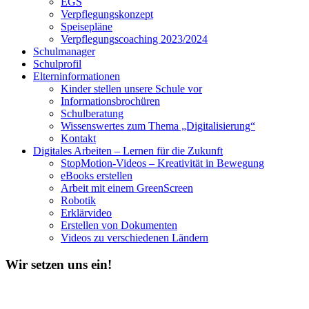
EGS
Verpflegungskonzept
Speisepläne
Verpflegungscoaching 2023/2024
Schulmanager
Schulprofil
Elterninformationen
Kinder stellen unsere Schule vor
Informationsbrochüren
Schulberatung
Wissenswertes zum Thema „Digitalisierung“
Kontakt
Digitales Arbeiten – Lernen für die Zukunft
StopMotion-Videos – Kreativität in Bewegung
eBooks erstellen
Arbeit mit einem GreenScreen
Robotik
Erklärvideo
Erstellen von Dokumenten
Videos zu verschiedenen Ländern
Wir setzen uns ein!