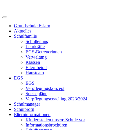
Skip
to
content
Grundschule Eslarn
Aktuelles
Schulfamilie
Schulleitung
Lehrkräfte
EGS-Betreuerinnen
Verwaltung
Klassen
Elternbeirat
Hausteam
EGS
EGS
Verpflegungskonzept
Speisepläne
Verpflegungscoaching 2023/2024
Schulmanager
Schulprofil
Elterninformationen
Kinder stellen unsere Schule vor
Informationsbrochüren