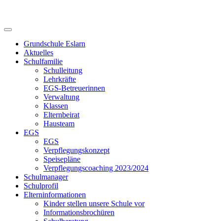
Skip
to
content
Grundschule Eslarn
Aktuelles
Schulfamilie
Schulleitung
Lehrkräfte
EGS-Betreuerinnen
Verwaltung
Klassen
Elternbeirat
Hausteam
EGS
EGS
Verpflegungskonzept
Speisepläne
Verpflegungscoaching 2023/2024
Schulmanager
Schulprofil
Elterninformationen
Kinder stellen unsere Schule vor
Informationsbrochüren