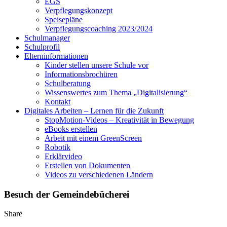
EGS
Verpflegungskonzept
Speisepläne
Verpflegungscoaching 2023/2024
Schulmanager
Schulprofil
Elterninformationen
Kinder stellen unsere Schule vor
Informationsbrochüren
Schulberatung
Wissenswertes zum Thema „Digitalisierung“
Kontakt
Digitales Arbeiten – Lernen für die Zukunft
StopMotion-Videos – Kreativität in Bewegung
eBooks erstellen
Arbeit mit einem GreenScreen
Robotik
Erklärvideo
Erstellen von Dokumenten
Videos zu verschiedenen Ländern
Besuch der Gemeindebücherei
Share