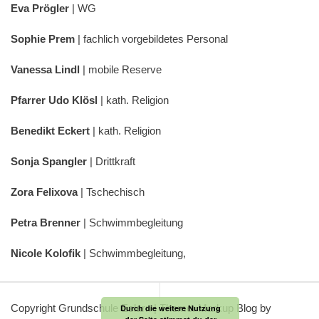
Eva Prögler
| WG
Sophie Prem
| fachlich vorgebildetes Personal
Vanessa Lindl
| mobile Reserve
Pfarrer Udo Klösl
| kath. Religion
Benedikt Eckert
| kath. Religion
Sonja Spangler
| Drittkraft
Zora Felixova
| Tschechisch
Petra Brenner
| Schwimmbegleitung
Nicole Kolofik
| Schwimmbegleitung,
Copyright Grundschule Eslarn
|
Theme: Markup Blog by
Durch die weitere Nutzung