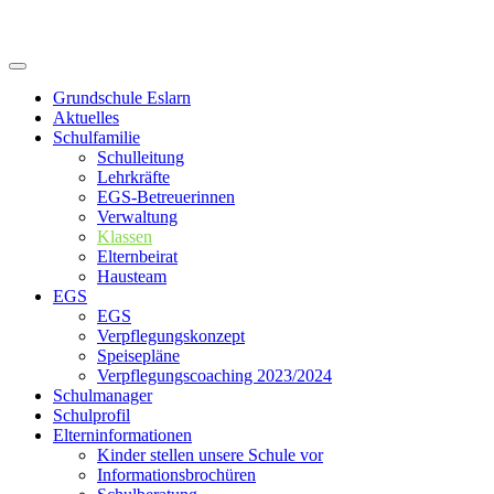
Skip
to
content
Grundschule Eslarn
Aktuelles
Schulfamilie
Schulleitung
Lehrkräfte
EGS-Betreuerinnen
Verwaltung
Klassen
Elternbeirat
Hausteam
EGS
EGS
Verpflegungskonzept
Speisepläne
Verpflegungscoaching 2023/2024
Schulmanager
Schulprofil
Elterninformationen
Kinder stellen unsere Schule vor
Informationsbrochüren