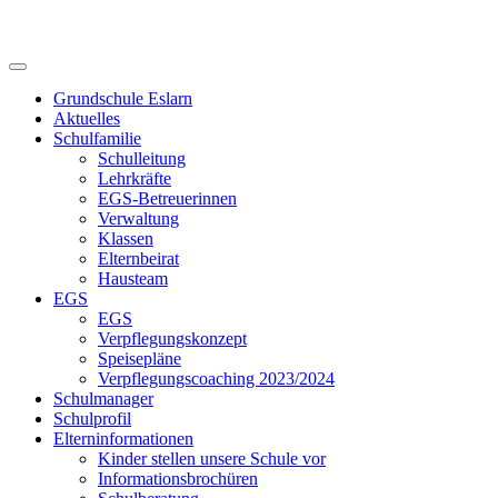
Skip
to
content
Grundschule Eslarn
Aktuelles
Schulfamilie
Schulleitung
Lehrkräfte
EGS-Betreuerinnen
Verwaltung
Klassen
Elternbeirat
Hausteam
EGS
EGS
Verpflegungskonzept
Speisepläne
Verpflegungscoaching 2023/2024
Schulmanager
Schulprofil
Elterninformationen
Kinder stellen unsere Schule vor
Informationsbrochüren