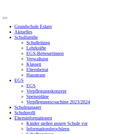
Skip
to
content
Grundschule Eslarn
Aktuelles
Schulfamilie
Schulleitung
Lehrkräfte
EGS-Betreuerinnen
Verwaltung
Klassen
Elternbeirat
Hausteam
EGS
EGS
Verpflegungskonzept
Speisepläne
Verpflegungscoaching 2023/2024
Schulmanager
Schulprofil
Elterninformationen
Kinder stellen unsere Schule vor
Informationsbrochüren