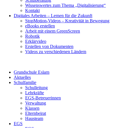
Schulberatung
Wissenswertes zum Thema „Digitalisierung“
Kontakt
Digitales Arbeiten – Lernen für die Zukunft
StopMotion-Videos – Kreativität in Bewegung
eBooks erstellen
Arbeit mit einem GreenScreen
Robotik
Erklärvideo
Erstellen von Dokumenten
Videos zu verschiedenen Ländern
Grundschule Eslarn
Aktuelles
Schulfamilie
Schulleitung
Lehrkräfte
EGS-Betreuerinnen
Verwaltung
Klassen
Elternbeirat
Hausteam
EGS