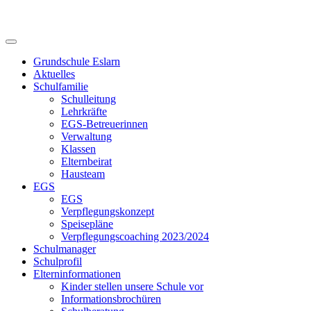
Skip
to
content
Grundschule Eslarn
Aktuelles
Schulfamilie
Schulleitung
Lehrkräfte
EGS-Betreuerinnen
Verwaltung
Klassen
Elternbeirat
Hausteam
EGS
EGS
Verpflegungskonzept
Speisepläne
Verpflegungscoaching 2023/2024
Schulmanager
Schulprofil
Elterninformationen
Kinder stellen unsere Schule vor
Informationsbrochüren