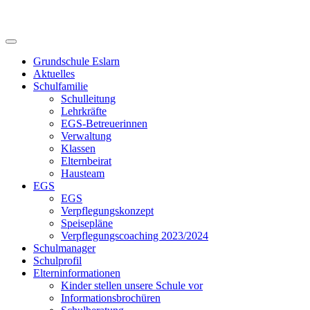
Skip
to
content
Grundschule Eslarn
Aktuelles
Schulfamilie
Schulleitung
Lehrkräfte
EGS-Betreuerinnen
Verwaltung
Klassen
Elternbeirat
Hausteam
EGS
EGS
Verpflegungskonzept
Speisepläne
Verpflegungscoaching 2023/2024
Schulmanager
Schulprofil
Elterninformationen
Kinder stellen unsere Schule vor
Informationsbrochüren