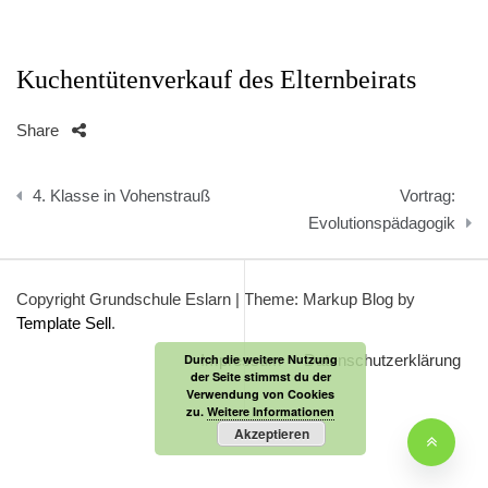
Kuchentütenverkauf des Elternbeirats
Share
Beitragsnavigation
4. Klasse in Vohenstrauß
Vortrag:
Evolutionspädagogik
Copyright Grundschule Eslarn
|
Theme: Markup Blog by
Template Sell
.
Durch die weitere Nutzung
Impressum
Datenschutzerklärung
der Seite stimmst du der
Verwendung von Cookies
zu.
Weitere Informationen
Akzeptieren