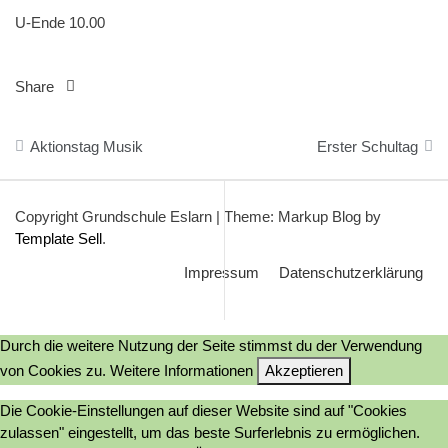
U-Ende 10.00
Share
Beitragsnavigation
Aktionstag Musik
Erster Schultag
Copyright Grundschule Eslarn
|
Theme: Markup Blog by
Template Sell
.
Impressum
Datenschutzerklärung
Durch die weitere Nutzung der Seite stimmst du der Verwendung
von Cookies zu.
Weitere Informationen
Akzeptieren
Die Cookie-Einstellungen auf dieser Website sind auf "Cookies
zulassen" eingestellt, um das beste Surferlebnis zu ermöglichen.