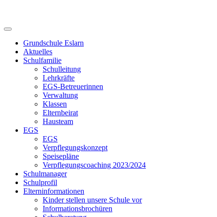
Skip
to
content
Grundschule Eslarn
Aktuelles
Schulfamilie
Schulleitung
Lehrkräfte
EGS-Betreuerinnen
Verwaltung
Klassen
Elternbeirat
Hausteam
EGS
EGS
Verpflegungskonzept
Speisepläne
Verpflegungscoaching 2023/2024
Schulmanager
Schulprofil
Elterninformationen
Kinder stellen unsere Schule vor
Informationsbrochüren