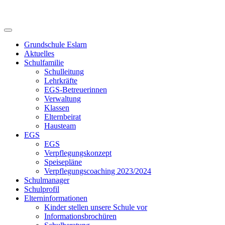
Skip
to
content
Grundschule Eslarn
Aktuelles
Schulfamilie
Schulleitung
Lehrkräfte
EGS-Betreuerinnen
Verwaltung
Klassen
Elternbeirat
Hausteam
EGS
EGS
Verpflegungskonzept
Speisepläne
Verpflegungscoaching 2023/2024
Schulmanager
Schulprofil
Elterninformationen
Kinder stellen unsere Schule vor
Informationsbrochüren