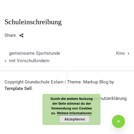
Schuleinschreibung
Share
Beitragsnavigation
gemeinsame Sportstunde
Kino
mit Vorschulkindern
Copyright Grundschule Eslarn
|
Theme: Markup Blog by
Template Sell
.
Impressum
Datenschutzerklärung
Durch die weitere Nutzung
der Seite stimmst du der
Verwendung von Cookies
zu.
Weitere Informationen
Akzeptieren