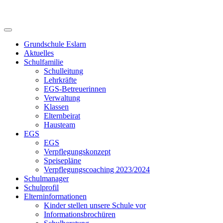
Skip
to
content
Grundschule Eslarn
Aktuelles
Schulfamilie
Schulleitung
Lehrkräfte
EGS-Betreuerinnen
Verwaltung
Klassen
Elternbeirat
Hausteam
EGS
EGS
Verpflegungskonzept
Speisepläne
Verpflegungscoaching 2023/2024
Schulmanager
Schulprofil
Elterninformationen
Kinder stellen unsere Schule vor
Informationsbrochüren