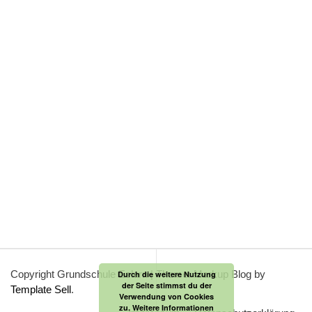
Copyright Grundschule Eslarn
|
Theme: Markup Blog by
Durch die weitere Nutzung
der Seite stimmst du der
Template Sell
.
Verwendung von Cookies
zu.
Weitere Informationen