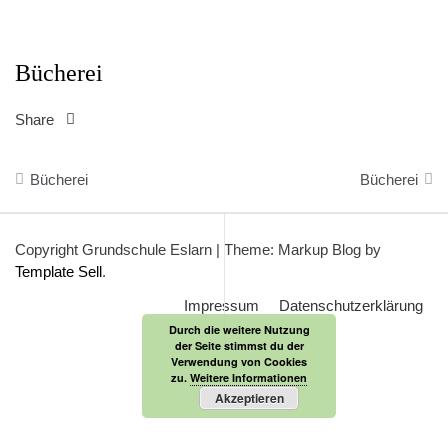
Bücherei
Share
Beitragsnavigation
Bücherei
Bücherei
Copyright Grundschule Eslarn
|
Theme: Markup Blog by
Template Sell
.
Impressum
Datenschutzerklärung
Durch die weitere Nutzung
der Seite stimmst du der
Verwendung von Cookies
zu.
Weitere Informationen
Akzeptieren