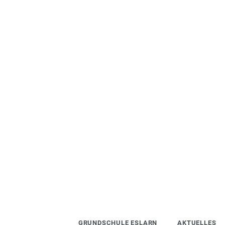
Skip
to
content
GRUNDSCHULE ESLARN
AKTUELLES