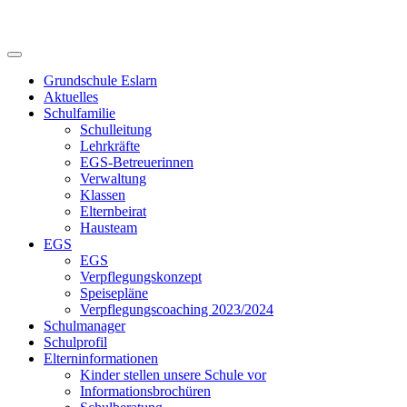
Skip
to
content
Grundschule Eslarn
Aktuelles
Schulfamilie
Schulleitung
Lehrkräfte
EGS-Betreuerinnen
Verwaltung
Klassen
Elternbeirat
Hausteam
EGS
EGS
Verpflegungskonzept
Speisepläne
Verpflegungscoaching 2023/2024
Schulmanager
Schulprofil
Elterninformationen
Kinder stellen unsere Schule vor
Informationsbrochüren