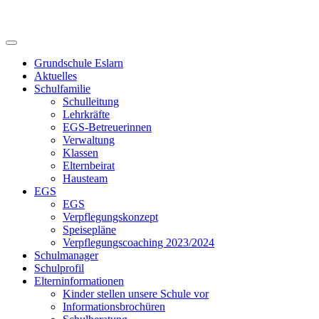
Skip
to
content
Grundschule Eslarn
Aktuelles
Schulfamilie
Schulleitung
Lehrkräfte
EGS-Betreuerinnen
Verwaltung
Klassen
Elternbeirat
Hausteam
EGS
EGS
Verpflegungskonzept
Speisepläne
Verpflegungscoaching 2023/2024
Schulmanager
Schulprofil
Elterninformationen
Kinder stellen unsere Schule vor
Informationsbrochüren