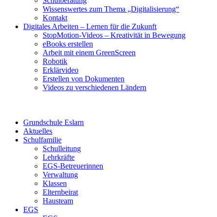
Schulberatung
Wissenswertes zum Thema „Digitalisierung“
Kontakt
Digitales Arbeiten – Lernen für die Zukunft
StopMotion-Videos – Kreativität in Bewegung
eBooks erstellen
Arbeit mit einem GreenScreen
Robotik
Erklärvideo
Erstellen von Dokumenten
Videos zu verschiedenen Ländern
Grundschule Eslarn
Aktuelles
Schulfamilie
Schulleitung
Lehrkräfte
EGS-Betreuerinnen
Verwaltung
Klassen
Elternbeirat
Hausteam
EGS