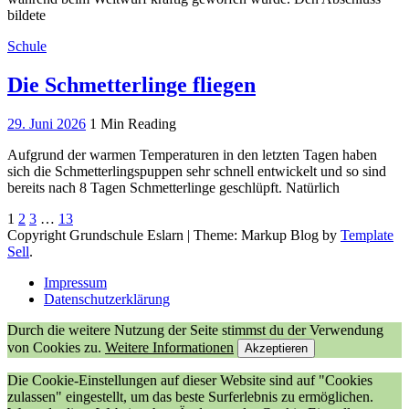
bildete
Schule
Die Schmetterlinge fliegen
29. Juni 2026
1 Min Reading
Aufgrund der warmen Temperaturen in den letzten Tagen haben
sich die Schmetterlingspuppen sehr schnell entwickelt und so sind
bereits nach 8 Tagen Schmetterlinge geschlüpft. Natürlich
1
2
3
…
13
Copyright Grundschule Eslarn
|
Theme: Markup Blog by
Template
Sell
.
Impressum
Datenschutzerklärung
Durch die weitere Nutzung der Seite stimmst du der Verwendung
von Cookies zu.
Weitere Informationen
Akzeptieren
Die Cookie-Einstellungen auf dieser Website sind auf "Cookies
zulassen" eingestellt, um das beste Surferlebnis zu ermöglichen.