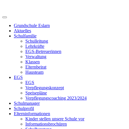
Skip
to
content
Grundschule Eslarn
Aktuelles
Schulfamilie
Schulleitung
Lehrkräfte
EGS-Betreuerinnen
Verwaltung
Klassen
Elternbeirat
Hausteam
EGS
EGS
Verpflegungskonzept
Speisepläne
Verpflegungscoaching 2023/2024
Schulmanager
Schulprofil
Elterninformationen
Kinder stellen unsere Schule vor
Informationsbrochüren