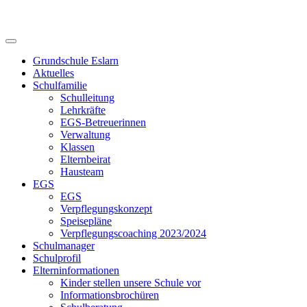
Skip
to
content
Grundschule Eslarn
Aktuelles
Schulfamilie
Schulleitung
Lehrkräfte
EGS-Betreuerinnen
Verwaltung
Klassen
Elternbeirat
Hausteam
EGS
EGS
Verpflegungskonzept
Speisepläne
Verpflegungscoaching 2023/2024
Schulmanager
Schulprofil
Elterninformationen
Kinder stellen unsere Schule vor
Informationsbrochüren