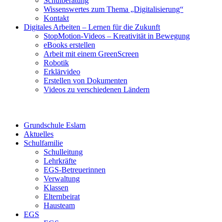
Schulberatung
Wissenswertes zum Thema „Digitalisierung“
Kontakt
Digitales Arbeiten – Lernen für die Zukunft
StopMotion-Videos – Kreativität in Bewegung
eBooks erstellen
Arbeit mit einem GreenScreen
Robotik
Erklärvideo
Erstellen von Dokumenten
Videos zu verschiedenen Ländern
Grundschule Eslarn
Aktuelles
Schulfamilie
Schulleitung
Lehrkräfte
EGS-Betreuerinnen
Verwaltung
Klassen
Elternbeirat
Hausteam
EGS