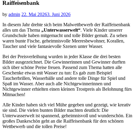
Raiffeisenbank
by
admin
22. Mai 2026
3. Juni 2026
In diesem Jahr drehte sich beim Malwettbewerb der Raiffeisenbank
alles um das Thema
„Unterwasserwelt“
. Viele Kinder unserer
Grundschule haben mitgemacht und tolle Bilder gemalt. Zu sehen
waren bunte Fische, geheimnisvolle Meeresbewohner, Korallen,
Taucher und viele fantasievolle Szenen unter Wasser.
Bei der Preisverleihung wurden in jeder Klasse die drei besten
Bilder ausgezeichnet. Die Gewinnerinnen und Gewinner durften
sich über schöne Preise freuen. Passend zum Thema hatten alle
Geschenke etwas mit Wasser zu tun: Es gab zum Beispiel
Taucherbrillen, Wasserbälle und andere tolle Dinge für Spiel und
Spaß im Wasser. Aber auch alle Nichtgewinnerinnen und
Nichtgewinner erhielten einen kleinen Trostpreis als Belohnung fürs
Mitmachen!
Alle Kinder haben sich viel Mühe gegeben und gezeigt, wie kreativ
sie sind. Die vielen bunten Bilder machten deutlich: Die
Unterwasserwelt ist spannend, geheimnisvoll und wunderschön. Ein
großes Dankeschön geht an die Raiffeisenbank für den schönen
Wettbewerb und die tollen Preise!