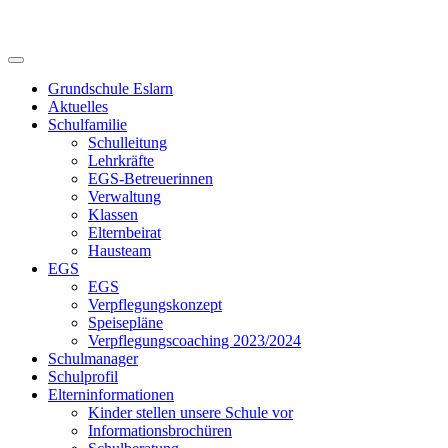
Skip
to
content
Grundschule Eslarn
Aktuelles
Schulfamilie
Schulleitung
Lehrkräfte
EGS-Betreuerinnen
Verwaltung
Klassen
Elternbeirat
Hausteam
EGS
EGS
Verpflegungskonzept
Speisepläne
Verpflegungscoaching 2023/2024
Schulmanager
Schulprofil
Elterninformationen
Kinder stellen unsere Schule vor
Informationsbrochüren