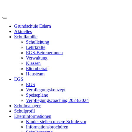
Skip
to
content
Grundschule Eslarn
Aktuelles
Schulfamilie
Schulleitung
Lehrkräfte
EGS-Betreuerinnen
Verwaltung
Klassen
Elternbeirat
Hausteam
EGS
EGS
Verpflegungskonzept
Speisepläne
Verpflegungscoaching 2023/2024
Schulmanager
Schulprofil
Elterninformationen
Kinder stellen unsere Schule vor
Informationsbrochüren