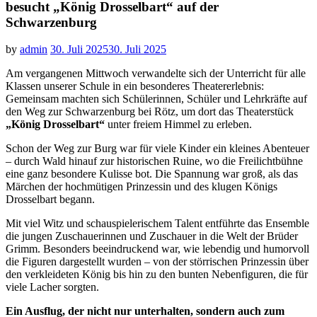
besucht „König Drosselbart“ auf der
Schwarzenburg
by
admin
30. Juli 2025
30. Juli 2025
Am vergangenen Mittwoch verwandelte sich der Unterricht für alle
Klassen unserer Schule in ein besonderes Theatererlebnis:
Gemeinsam machten sich Schülerinnen, Schüler und Lehrkräfte auf
den Weg zur Schwarzenburg bei Rötz, um dort das Theaterstück
„König Drosselbart“
unter freiem Himmel zu erleben.
Schon der Weg zur Burg war für viele Kinder ein kleines Abenteuer
– durch Wald hinauf zur historischen Ruine, wo die Freilichtbühne
eine ganz besondere Kulisse bot. Die Spannung war groß, als das
Märchen der hochmütigen Prinzessin und des klugen Königs
Drosselbart begann.
Mit viel Witz und schauspielerischem Talent entführte das Ensemble
die jungen Zuschauerinnen und Zuschauer in die Welt der Brüder
Grimm. Besonders beeindruckend war, wie lebendig und humorvoll
die Figuren dargestellt wurden – von der störrischen Prinzessin über
den verkleideten König bis hin zu den bunten Nebenfiguren, die für
viele Lacher sorgten.
Ein Ausflug, der nicht nur unterhalten, sondern auch zum