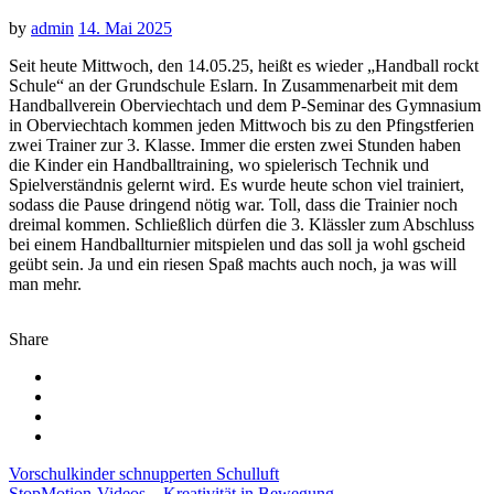
by
admin
14. Mai 2025
Seit heute Mittwoch, den 14.05.25, heißt es wieder „Handball rockt
Schule“ an der Grundschule Eslarn. In Zusammenarbeit mit dem
Handballverein Oberviechtach und dem P-Seminar des Gymnasium
in Oberviechtach kommen jeden Mittwoch bis zu den Pfingstferien
zwei Trainer zur 3. Klasse. Immer die ersten zwei Stunden haben
die Kinder ein Handballtraining, wo spielerisch Technik und
Spielverständnis gelernt wird. Es wurde heute schon viel trainiert,
sodass die Pause dringend nötig war. Toll, dass die Trainier noch
dreimal kommen. Schließlich dürfen die 3. Klässler zum Abschluss
bei einem Handballturnier mitspielen und das soll ja wohl gscheid
geübt sein. Ja und ein riesen Spaß machts auch noch, ja was will
man mehr.
Share
Beitragsnavigation
Vorschulkinder schnupperten Schulluft
StopMotion-Videos – Kreativität in Bewegung