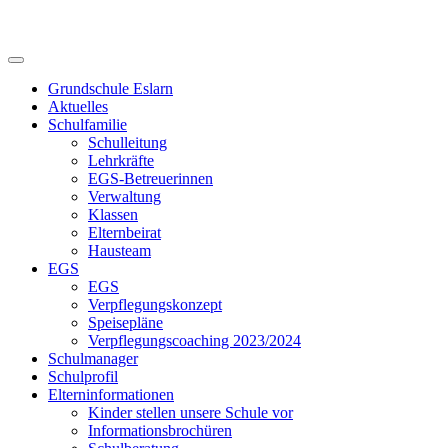
Skip
to
content
Grundschule Eslarn
Aktuelles
Schulfamilie
Schulleitung
Lehrkräfte
EGS-Betreuerinnen
Verwaltung
Klassen
Elternbeirat
Hausteam
EGS
EGS
Verpflegungskonzept
Speisepläne
Verpflegungscoaching 2023/2024
Schulmanager
Schulprofil
Elterninformationen
Kinder stellen unsere Schule vor
Informationsbrochüren