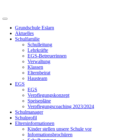
Skip
to
content
Grundschule Eslarn
Aktuelles
Schulfamilie
Schulleitung
Lehrkräfte
EGS-Betreuerinnen
Verwaltung
Klassen
Elternbeirat
Hausteam
EGS
EGS
Verpflegungskonzept
Speisepläne
Verpflegungscoaching 2023/2024
Schulmanager
Schulprofil
Elterninformationen
Kinder stellen unsere Schule vor
Informationsbrochüren