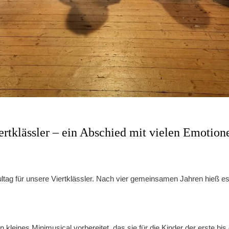
ertklässler – ein Abschied mit vielen Emotion
ltag für unsere Viertklässler. Nach vier gemeinsamen Jahren hieß e
kleines Minimusical vorbereitet, das sie für die Kinder der erste bis d