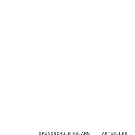
Skip
to
content
GRUNDSCHULE ESLARN
AKTUELLES