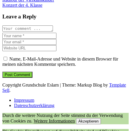
Beitragsnavigation
Konzert der 4. Klasse
Leave a Reply
Name, E-Mail-Adresse und Website in diesem Browser für
meinen nächsten Kommentar speichern.
Copyright Grundschule Eslarn
|
Theme: Markup Blog by
Template
Sell
.
Impressum
Datenschutzerklärung
Durch die weitere Nutzung der Seite stimmst du der Verwendung
von Cookies zu.
Weitere Informationen
Akzeptieren