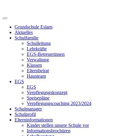
Skip
to
content
Grundschule Eslarn
Aktuelles
Schulfamilie
Schulleitung
Lehrkräfte
EGS-Betreuerinnen
Verwaltung
Klassen
Elternbeirat
Hausteam
EGS
EGS
Verpflegungskonzept
Speisepläne
Verpflegungscoaching 2023/2024
Schulmanager
Schulprofil
Elterninformationen
Kinder stellen unsere Schule vor
Informationsbrochüren