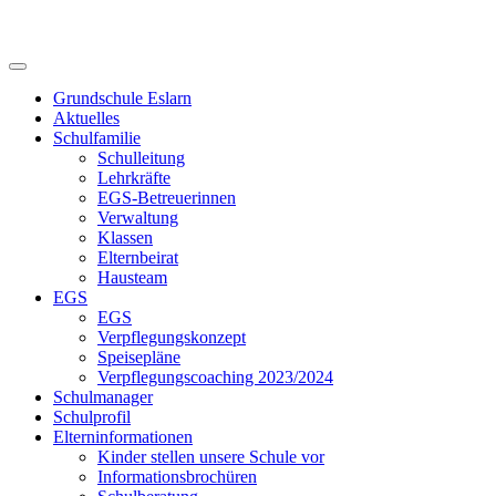
Skip
to
content
Grundschule Eslarn
Aktuelles
Schulfamilie
Schulleitung
Lehrkräfte
EGS-Betreuerinnen
Verwaltung
Klassen
Elternbeirat
Hausteam
EGS
EGS
Verpflegungskonzept
Speisepläne
Verpflegungscoaching 2023/2024
Schulmanager
Schulprofil
Elterninformationen
Kinder stellen unsere Schule vor
Informationsbrochüren