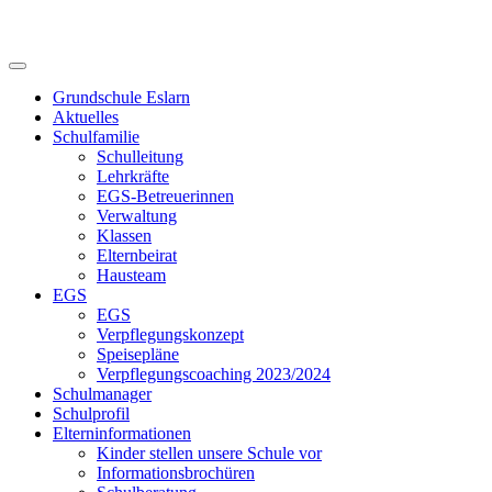
Skip
to
content
Grundschule Eslarn
Aktuelles
Schulfamilie
Schulleitung
Lehrkräfte
EGS-Betreuerinnen
Verwaltung
Klassen
Elternbeirat
Hausteam
EGS
EGS
Verpflegungskonzept
Speisepläne
Verpflegungscoaching 2023/2024
Schulmanager
Schulprofil
Elterninformationen
Kinder stellen unsere Schule vor
Informationsbrochüren