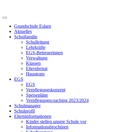
Skip
to
content
Grundschule Eslarn
Aktuelles
Schulfamilie
Schulleitung
Lehrkräfte
EGS-Betreuerinnen
Verwaltung
Klassen
Elternbeirat
Hausteam
EGS
EGS
Verpflegungskonzept
Speisepläne
Verpflegungscoaching 2023/2024
Schulmanager
Schulprofil
Elterninformationen
Kinder stellen unsere Schule vor
Informationsbrochüren