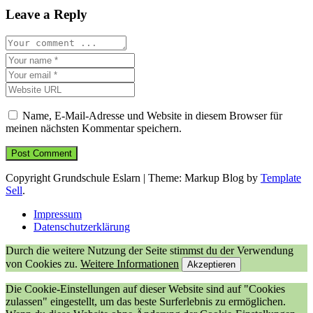
Leave a Reply
Name, E-Mail-Adresse und Website in diesem Browser für
meinen nächsten Kommentar speichern.
Copyright Grundschule Eslarn
|
Theme: Markup Blog by
Template
Sell
.
Impressum
Datenschutzerklärung
Durch die weitere Nutzung der Seite stimmst du der Verwendung
von Cookies zu.
Weitere Informationen
Akzeptieren
Die Cookie-Einstellungen auf dieser Website sind auf "Cookies
zulassen" eingestellt, um das beste Surferlebnis zu ermöglichen.