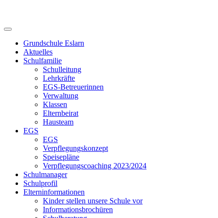
Skip
to
content
Grundschule Eslarn
Aktuelles
Schulfamilie
Schulleitung
Lehrkräfte
EGS-Betreuerinnen
Verwaltung
Klassen
Elternbeirat
Hausteam
EGS
EGS
Verpflegungskonzept
Speisepläne
Verpflegungscoaching 2023/2024
Schulmanager
Schulprofil
Elterninformationen
Kinder stellen unsere Schule vor
Informationsbrochüren