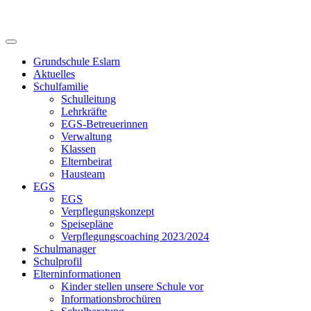
Skip
to
content
Grundschule Eslarn
Aktuelles
Schulfamilie
Schulleitung
Lehrkräfte
EGS-Betreuerinnen
Verwaltung
Klassen
Elternbeirat
Hausteam
EGS
EGS
Verpflegungskonzept
Speisepläne
Verpflegungscoaching 2023/2024
Schulmanager
Schulprofil
Elterninformationen
Kinder stellen unsere Schule vor
Informationsbrochüren