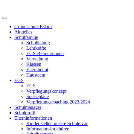
Skip
to
content
Grundschule Eslarn
Aktuelles
Schulfamilie
Schulleitung
Lehrkräfte
EGS-Betreuerinnen
Verwaltung
Klassen
Elternbeirat
Hausteam
EGS
EGS
Verpflegungskonzept
Speisepläne
Verpflegungscoaching 2023/2024
Schulmanager
Schulprofil
Elterninformationen
Kinder stellen unsere Schule vor
Informationsbrochüren