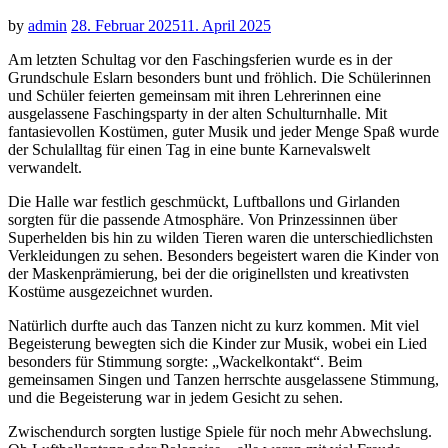
by
admin
28. Februar 2025
11. April 2025
Am letzten Schultag vor den Faschingsferien wurde es in der
Grundschule Eslarn besonders bunt und fröhlich. Die Schülerinnen
und Schüler feierten gemeinsam mit ihren Lehrerinnen eine
ausgelassene Faschingsparty in der alten Schulturnhalle. Mit
fantasievollen Kostümen, guter Musik und jeder Menge Spaß wurde
der Schulalltag für einen Tag in eine bunte Karnevalswelt
verwandelt.
Die Halle war festlich geschmückt, Luftballons und Girlanden
sorgten für die passende Atmosphäre. Von Prinzessinnen über
Superhelden bis hin zu wilden Tieren waren die unterschiedlichsten
Verkleidungen zu sehen. Besonders begeistert waren die Kinder von
der Maskenprämierung, bei der die originellsten und kreativsten
Kostüme ausgezeichnet wurden.
Natürlich durfte auch das Tanzen nicht zu kurz kommen. Mit viel
Begeisterung bewegten sich die Kinder zur Musik, wobei ein Lied
besonders für Stimmung sorgte: „Wackelkontakt“. Beim
gemeinsamen Singen und Tanzen herrschte ausgelassene Stimmung,
und die Begeisterung war in jedem Gesicht zu sehen.
Zwischendurch sorgten lustige Spiele für noch mehr Abwechslung.