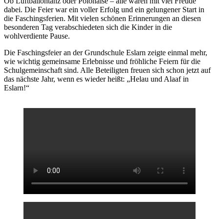
Ob Luftballontanz oder Polonaise – alle waren mit viel Freude
dabei. Die Feier war ein voller Erfolg und ein gelungener Start in
die Faschingsferien. Mit vielen schönen Erinnerungen an diesen
besonderen Tag verabschiedeten sich die Kinder in die
wohlverdiente Pause.
Die Faschingsfeier an der Grundschule Eslarn zeigte einmal mehr,
wie wichtig gemeinsame Erlebnisse und fröhliche Feiern für die
Schulgemeinschaft sind. Alle Beteiligten freuen sich schon jetzt auf
das nächste Jahr, wenn es wieder heißt: „Helau und Alaaf in
Eslarn!“